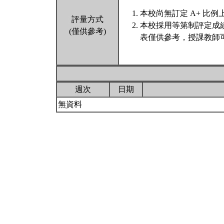
本校尚無訂定 A+ 比例
評量方式
本校採用等第制評定成
(僅供參考)
表僅供參考，授課教師
週次
日期
無資料