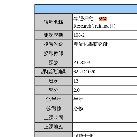
專題研究二
課程名稱
Research Training (Ⅱ)
開課學期
108-2
授課對象
農業化學研究所
授課教師
課號
AC8003
課程識別碼
623 D1020
班次
13
學分
2.0
全/半年
半年
必/選修
必修
上課時間
上課地點
限博士班