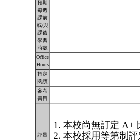
預期
每週
課前
或/與
課後
學習
時數
Office
Hours
指定
閱讀
參考
書目
本校尚無訂定 A+
本校採用等第制評
評量