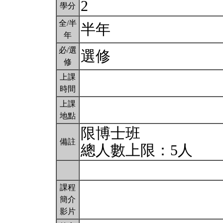
2
學分
全/半
半年
年
必/選
選修
修
上課
時間
上課
地點
限博士班
備註
總人數上限：5人
課程
簡介
影片