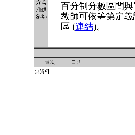
方式
百分制分數區間與
(僅供
教師可依等第定義
參考)
區 (
連結
)。
週次
日期
無資料