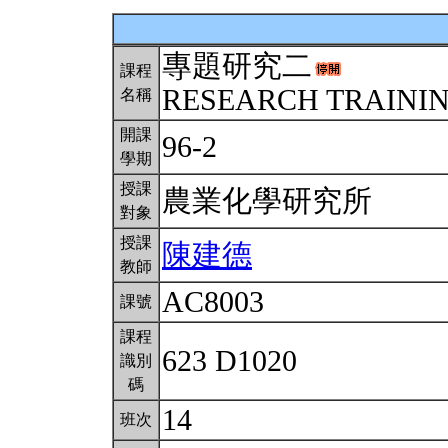
專題研究二
課程
RESEARCH TRAINING
名稱
開課
96-2
學期
授課
農業化學研究所
對象
授課
陳建德
教師
AC8003
課號
課程
623 D1020
識別
碼
14
班次