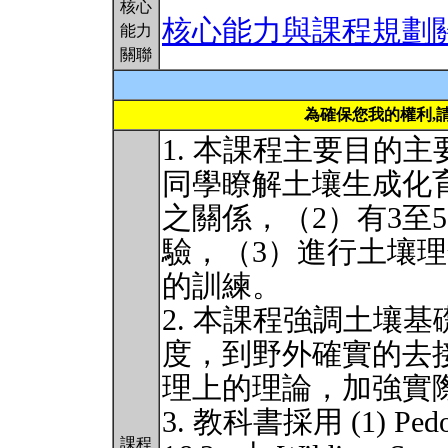
核心
核心能力與課程規劃
能力
關聯
為確保您我的權利,
1. 本課程主要目的
同學瞭解土壤生成化
之關係，（2）有3至
驗，（3）進行土壤
的訓練。
2. 本課程強調土壤基礎研
度，到野外確實的去
理上的理論，加強實
3. 教科書採用 (1) Pedoge
課程