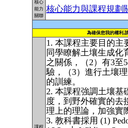
核心
核心能力與課程規劃
能力
關聯
為確保您我的權利,
1. 本課程主要目的
同學瞭解土壤生成化
之關係，（2）有3至
驗，（3）進行土壤
的訓練。
2. 本課程強調土壤基礎研
度，到野外確實的去
理上的理論，加強實
3. 教科書採用 (1) Pedoge
課程