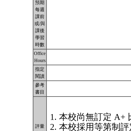
預期
每週
課前
或/與
課後
學習
時數
Office
Hours
指定
閱讀
參考
書目
本校尚無訂定 A+
本校採用等第制評
評量