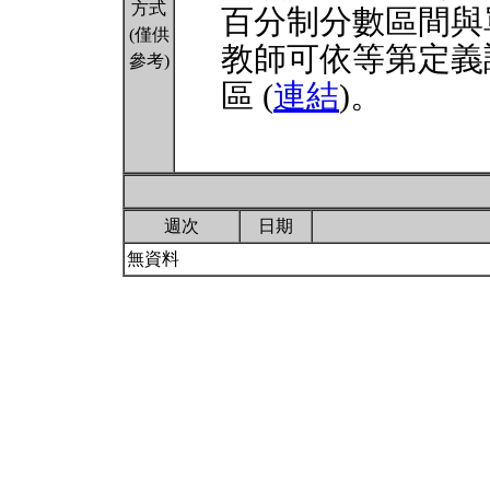
方式
百分制分數區間與
(僅供
教師可依等第定義
參考)
區 (
連結
)。
週次
日期
無資料