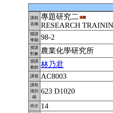
專題研究二
課程
RESEARCH TRAINING
名稱
開課
98-2
學期
授課
農業化學研究所
對象
授課
林乃君
教師
AC8003
課號
課程
623 D1020
識別
碼
14
班次