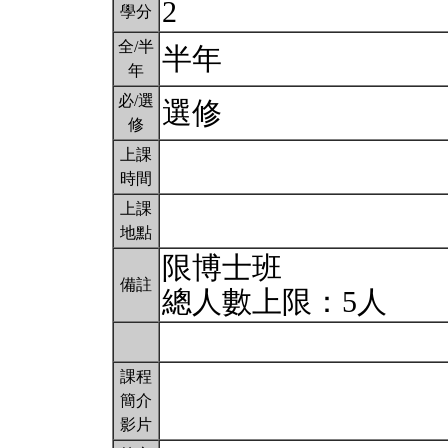
2
學分
全/半
半年
年
必/選
選修
修
上課
時間
上課
地點
限博士班
備註
總人數上限：5人
課程
簡介
影片