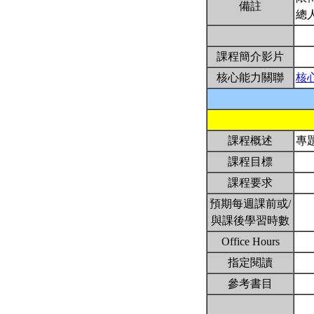
備註
總
課程簡介影片
核心能力關聯
核
課程概述
專
課程目標
課程要求
預期每週課前或/
與課後學習時數
Office Hours
指定閱讀
參考書目