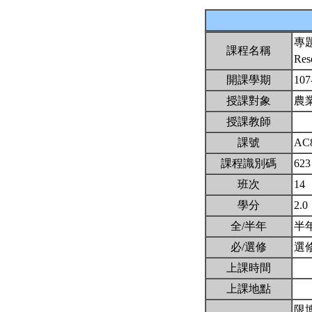
專
課程名稱
Res
開課學期
107
授課對象
農
授課教師
課號
AC
課程識別碼
623
班次
14
學分
2.0
全/半年
半
必/選修
選
上課時間
上課地點
限