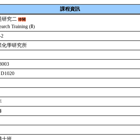
課程資訊
題研究二
earch Training (Ⅱ)
-2
業化學研究所
8003
 D1020
年
修
博士班