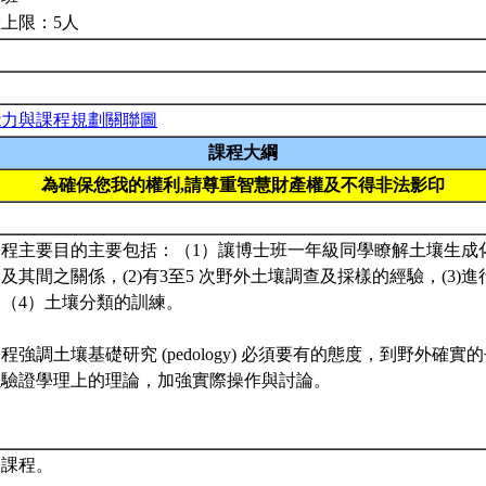
上限：5人
能力與課程規劃關聯圖
課程大綱
為確保您我的權利,請尊重智慧財產權及不得非法影印
本課程主要目的主要包括：（1）讓博士班一年級同學瞭解土壤生
及其間之關係，(2)有3至5 次野外土壤調查及採樣的經驗，(3)
（4）土壤分類的訓練。
本課程強調土壤基礎研究 (pedology) 必須要有的態度，到野外確
以驗證學理上的理論，加強實際操作與討論。
修課程。