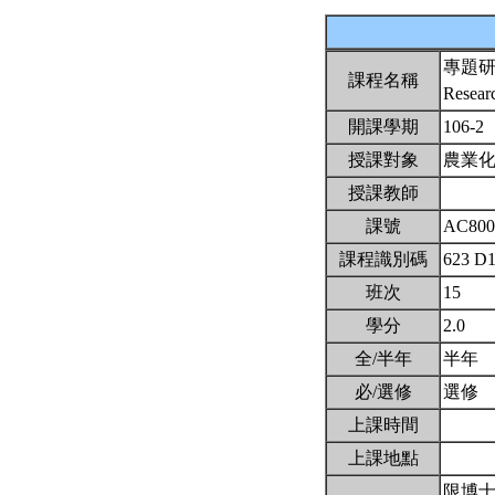
專題
課程名稱
Researc
開課學期
106-2
授課對象
農業
授課教師
課號
AC80
課程識別碼
623 D
班次
15
學分
2.0
全/半年
半年
必/選修
選修
上課時間
上課地點
限博