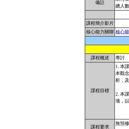
備註
總人數
課程簡介影片
核心能力關聯
核心
課程概述
專討
1. 
本觀念
析，及
課程目標
2. 
壤，
無預
課程要求