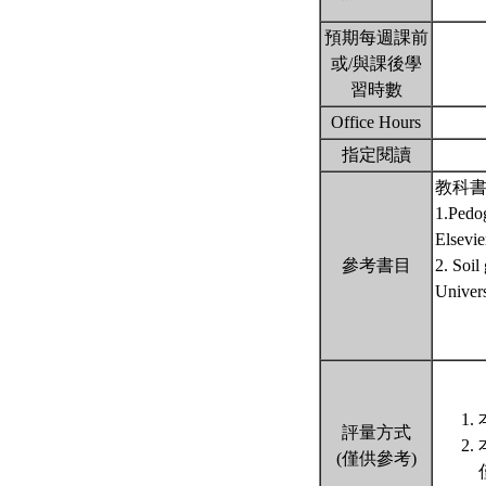
預期每週課前
或/與課後學
習時數
Office Hours
指定閱讀
教科書
1.Pedo
Elsev
參考書目
2. Soil
Univers
評量方式
(僅供參考)