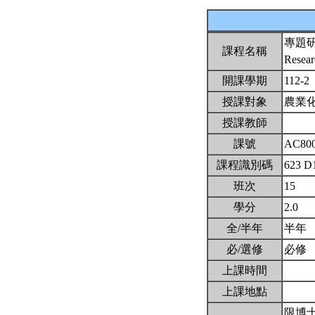
專題
課程名稱
Resear
開課學期
112-2
授課對象
農業
授課教師
課號
AC80
課程識別碼
623 D
班次
15
學分
2.0
全/半年
半年
必/選修
必修
上課時間
上課地點
限博