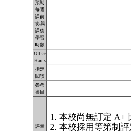
預期
每週
課前
或/與
課後
學習
時數
Office
Hours
指定
閱讀
參考
書目
本校尚無訂定 A+
本校採用等第制評
評量