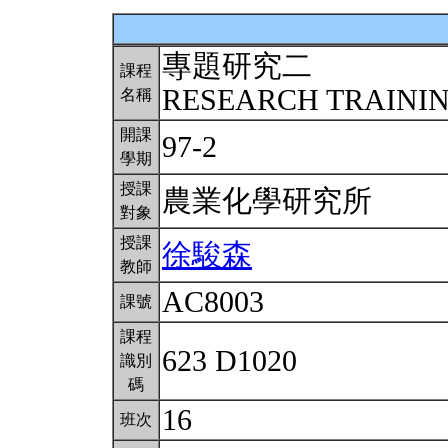
專題研究二
課程
RESEARCH TRAINING
名稱
開課
97-2
學期
授課
農業化學研究所
對象
授課
徐駿森
教師
AC8003
課號
課程
623 D1020
識別
碼
16
班次