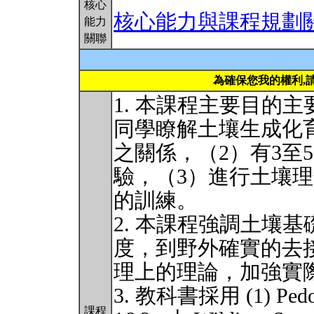
核心
核心能力與課程規劃
能力
關聯
為確保您我的權利,
1. 本課程主要目的
同學瞭解土壤生成化
之關係，（2）有3至
驗，（3）進行土壤
的訓練。
2. 本課程強調土壤基礎研
度，到野外確實的去
理上的理論，加強實
3. 教科書採用 (1) Pedoge
課程