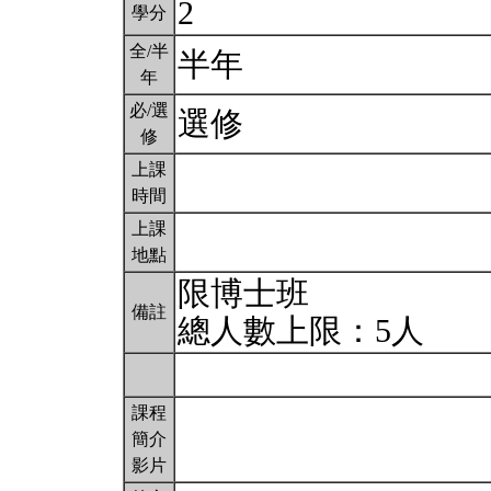
2
學分
全/半
半年
年
必/選
選修
修
上課
時間
上課
地點
限博士班
備註
總人數上限：5人
課程
簡介
影片