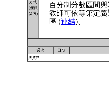
方式
百分制分數區間與
(僅供
教師可依等第定義
參考)
區 (
連結
)。
週次
日期
無資料