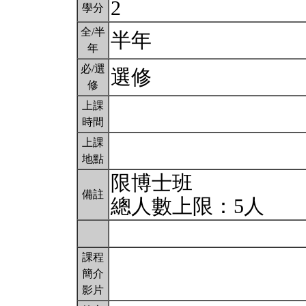
2
學分
全/半
半年
年
必/選
選修
修
上課
時間
上課
地點
限博士班
備註
總人數上限：5人
課程
簡介
影片