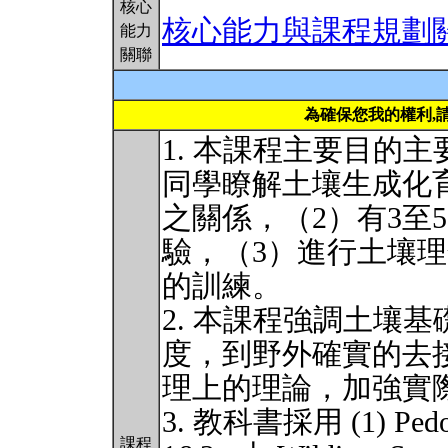
核心
核心能力與課程規劃
能力
關聯
為確保您我的權利,
1. 本課程主要目的
同學瞭解土壤生成化
之關係，（2）有3至
驗，（3）進行土壤
的訓練。
2. 本課程強調土壤基礎研
度，到野外確實的去
理上的理論，加強實
3. 教科書採用 (1) Pedoge
課程