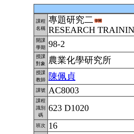
專題研究二
課程
RESEARCH TRAINING
名稱
開課
98-2
學期
授課
農業化學研究所
對象
授課
陳佩貞
教師
AC8003
課號
課程
623 D1020
識別
碼
16
班次