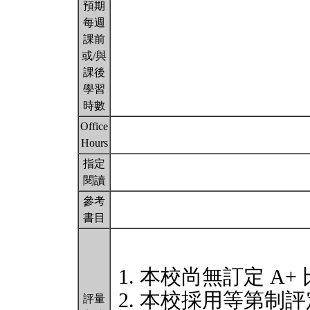
預期
每週
課前
或/與
課後
學習
時數
Office
Hours
指定
閱讀
參考
書目
本校尚無訂定 A+
本校採用等第制評
評量