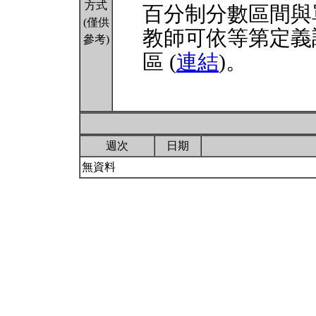
方式
百分制分數區間與
(僅供
教師可依等第定義
參考)
區 (
連結
)。
週次
日期
無資料