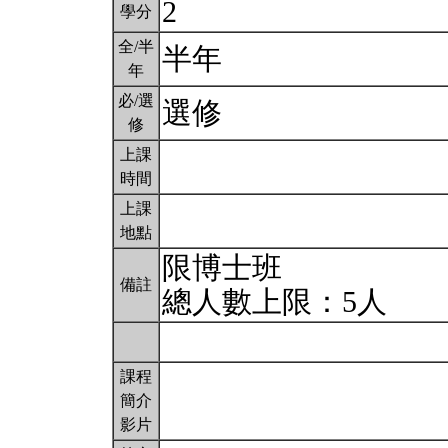
2
學分
全/半
半年
年
必/選
選修
修
上課
時間
上課
地點
限博士班
備註
總人數上限：5人
課程
簡介
影片