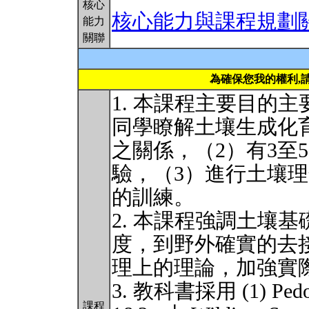
核心
核心能力與課程規劃
能力
關聯
為確保您我的權利,
1. 本課程主要目的
同學瞭解土壤生成化
之關係，（2）有3至
驗，（3）進行土壤
的訓練。
2. 本課程強調土壤基礎研
度，到野外確實的去
理上的理論，加強實
3. 教科書採用 (1) Pedoge
課程