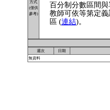
方式
百分制分數區間與
(僅供
教師可依等第定義
參考)
區 (
連結
)。
週次
日期
無資料