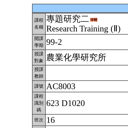
專題研究二
課程
Research Training (Ⅱ)
名稱
開課
99-2
學期
授課
農業化學研究所
對象
授課
教師
AC8003
課號
課程
623 D1020
識別
碼
16
班次