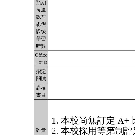
預期
每週
課前
或/與
課後
學習
時數
Office
Hours
指定
閱讀
參考
書目
本校尚無訂定 A+
本校採用等第制評
評量