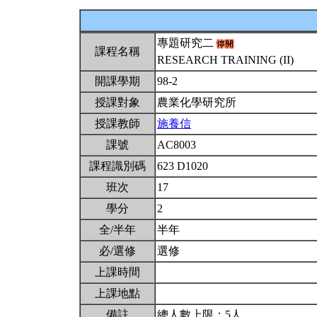
專題研究二
課程名稱
RESEARCH TRAINING (II)
開課學期
98-2
授課對象
農業化學研究所
授課教師
施養信
課號
AC8003
課程識別碼
623 D1020
班次
17
學分
2
全/半年
半年
必/選修
選修
上課時間
上課地點
備註
總人數上限：5人