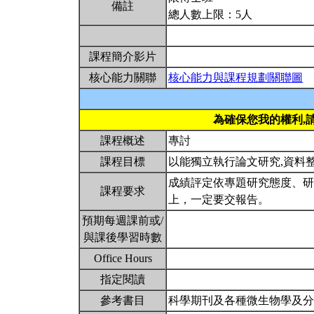
備註
總人數上限：5人
課程簡介影片
核心能力關聯
核心能力與課程規劃關聯圖
為確保您我的權利,
課程概述
專討
課程目標
以能獨立執行論文研究,資料
成績評定依專題研究態度、研
課程要求
上，一定要交報告。
預期每週課前或/
與課後學習時數
Office Hours
指定閱讀
參考書目
科學期刊及各種微生物學及