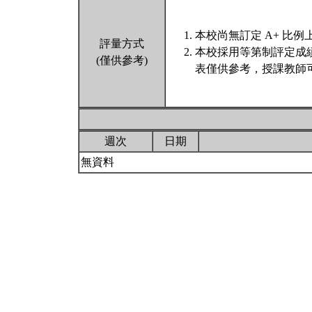
本校尚無訂定 A+ 比例
評量方式
本校採用等第制評定成
(僅供參考)
表僅供參考，授課教師
週次
日期
無資料