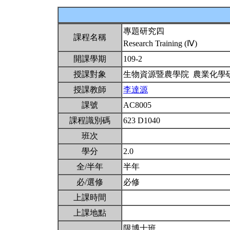
專題研究四
課程名稱
Research Training (Ⅳ)
開課學期
109-2
授課對象
生物資源暨農學院 農業化學
授課教師
李達源
課號
AC8005
課程識別碼
623 D1040
班次
學分
2.0
全/半年
半年
必/選修
必修
上課時間
上課地點
限博士班