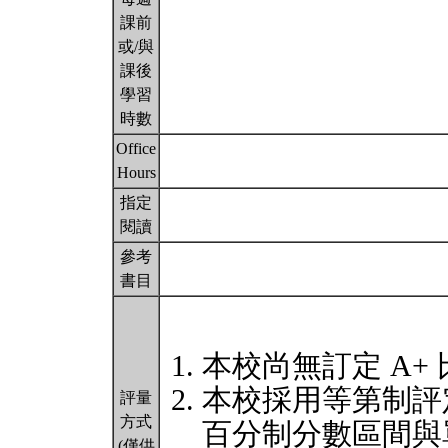
課前
或/與
課後
學習
時數
Office
Hours
指定
閱讀
參考
書目
本校尚無訂定 A+
本校採用等第制評
評量
方式
百分制分數區間與
(僅供