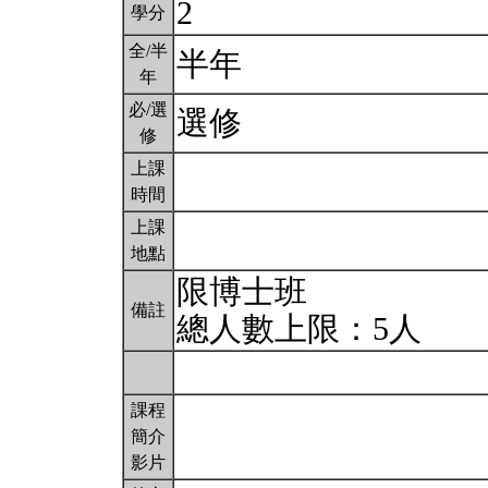
2
學分
全/半
半年
年
必/選
選修
修
上課
時間
上課
地點
限博士班
備註
總人數上限：5人
課程
簡介
影片