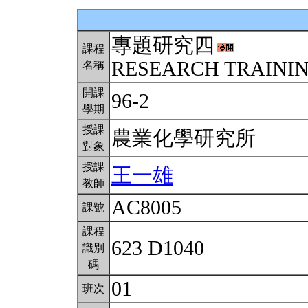
專題研究四
課程
RESEARCH TRAININ
名稱
開課
96-2
學期
授課
農業化學研究所
對象
授課
王一雄
教師
AC8005
課號
課程
623 D1040
識別
碼
01
班次