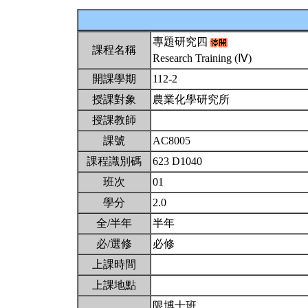
專題研究四
課程名稱
Research Training (Ⅳ)
開課學期
112-2
授課對象
農業化學研究所
授課教師
課號
AC8005
課程識別碼
623 D1040
班次
01
學分
2.0
全/半年
半年
必/選修
必修
上課時間
上課地點
限博士班