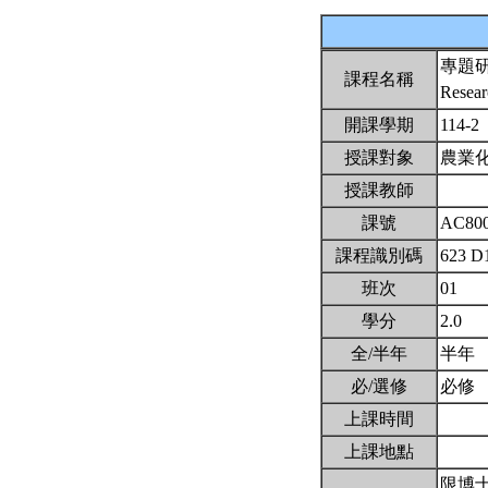
專題
課程名稱
Resear
開課學期
114-2
授課對象
農業
授課教師
課號
AC80
課程識別碼
623 D
班次
01
學分
2.0
全/半年
半年
必/選修
必修
上課時間
上課地點
限博