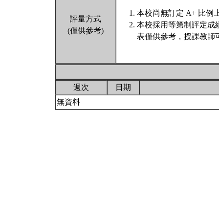
本校尚無訂定 A+ 比例
評量方式
本校採用等第制評定成
(僅供參考)
表僅供參考，授課教師
週次
日期
無資料