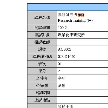
專題研究四
課程名稱
Research Training (Ⅳ)
開課學期
100-2
授課對象
農業化學研究所
授課教師
課號
AC8005
課程識別碼
623 D1040
班次
01
學分
2
全/半年
半年
必/選修
選修
上課時間
上課地點
限博士班