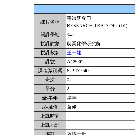
專題研究四
課程名稱
RESEARCH TRAINING (IV)
開課學期
94-2
授課對象
農業化學研究所
授課教師
王一雄
課號
AC8005
課程識別碼
623 D1040
班次
02
學分
2
全/半年
半年
必/選修
選修
上課時間
上課地點
備註
限博士班