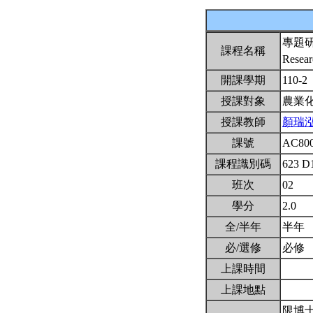
專題
課程名稱
Resear
開課學期
110-2
授課對象
農業
授課教師
顏瑞
課號
AC80
課程識別碼
623 D
班次
02
學分
2.0
全/半年
半年
必/選修
必修
上課時間
上課地點
限博