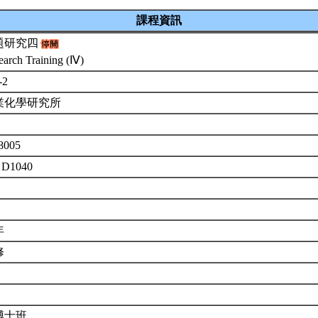
課程資訊
題研究四
earch Training (Ⅳ)
-2
業化學研究所
8005
 D1040
年
修
博士班