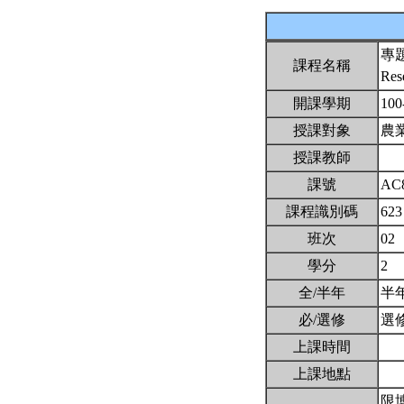
專
課程名稱
Res
開課學期
100
授課對象
農
授課教師
課號
AC
課程識別碼
623
班次
02
學分
2
全/半年
半
必/選修
選
上課時間
上課地點
限