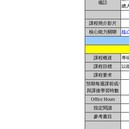
備註
總
課程簡介影片
核心能力關聯
核
課程概述
專
課程目標
以
課程要求
預期每週課前或/
與課後學習時數
Office Hours
指定閱讀
參考書目