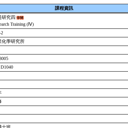
課程資訊
題研究四
earch Training (Ⅳ)
-2
業化學研究所
8005
 D1040
年
修
博士班