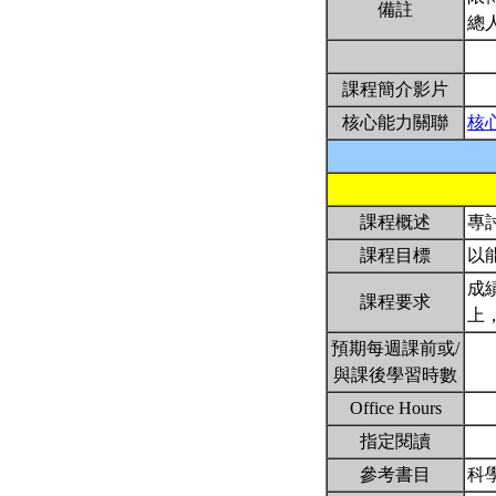
備註
總
課程簡介影片
核心能力關聯
核
課程概述
專
課程目標
以
成
課程要求
上
預期每週課前或/
與課後學習時數
Office Hours
指定閱讀
參考書目
科