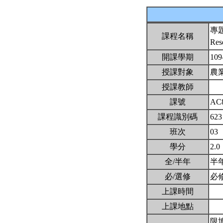
專
課程名稱
Res
開課學期
109
授課對象
農
授課教師
課號
AC
課程識別碼
623
班次
03
學分
2.0
全/半年
半
必/選修
必
上課時間
上課地點
限