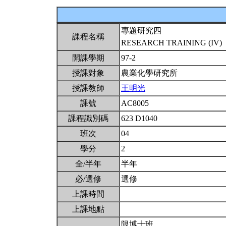
專題研究四
課程名稱
RESEARCH TRAINING (IV)
開課學期
97-2
授課對象
農業化學研究所
授課教師
王明光
課號
AC8005
課程識別碼
623 D1040
班次
04
學分
2
全/半年
半年
必/選修
選修
上課時間
上課地點
限博士班