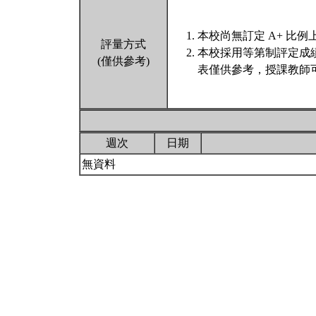
本校尚無訂定 A+ 比例
評量方式
本校採用等第制評定成
(僅供參考)
表僅供參考，授課教師
週次
日期
無資料