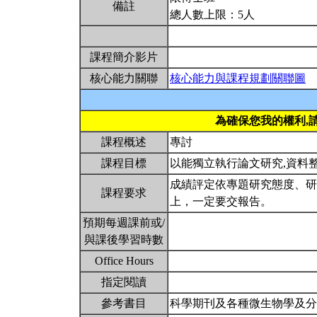
備註
總人數上限：5人
課程簡介影片
核心能力關聯
核心能力與課程規劃關聯圖
為確保您我的權利,
課程概述
專討
課程目標
以能獨立執行論文研究,資料
成績評定依專題研究態度、研
課程要求
上，一定要交報告。
預期每週課前或/
與課後學習時數
Office Hours
指定閱讀
參考書目
科學期刊及各種微生物學及