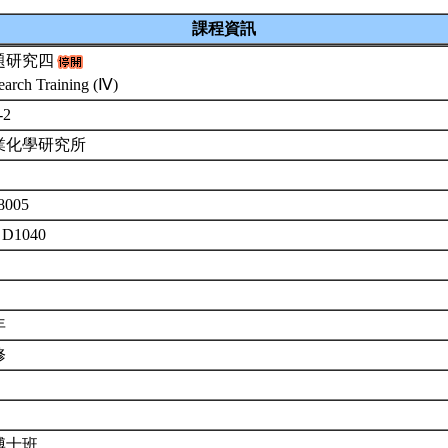
課程資訊
題研究四
earch Training (Ⅳ)
-2
業化學研究所
8005
 D1040
年
修
博士班