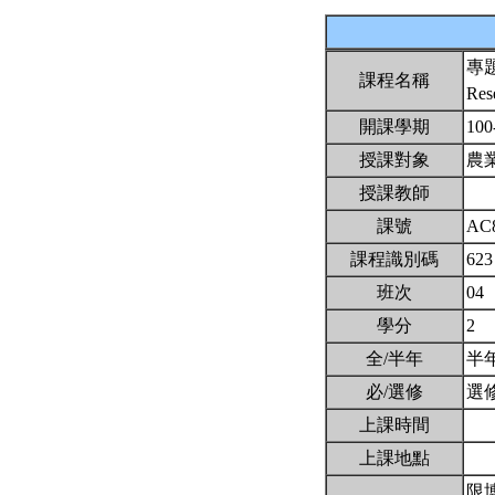
專
課程名稱
Res
開課學期
100
授課對象
農
授課教師
課號
AC
課程識別碼
623
班次
04
學分
2
全/半年
半
必/選修
選
上課時間
上課地點
限