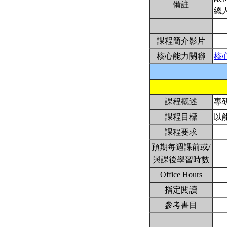
備註
總
課程簡介影片
核心能力關聯
核
課程概述
專
課程目標
以
課程要求
預期每週課前或/
與課後學習時數
Office Hours
指定閱讀
參考書目