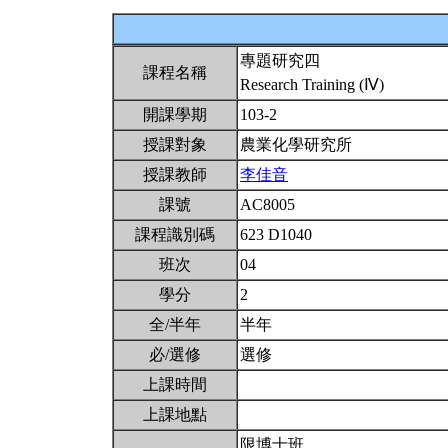
專題研究四
課程名稱
Research Training (Ⅳ)
開課學期
103-2
授課對象
農業化學研究所
授課教師
李佳音
課號
AC8005
課程識別碼
623 D1040
班次
04
學分
2
全/半年
半年
必/選修
選修
上課時間
上課地點
限博士班