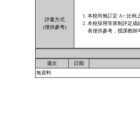
本校尚無訂定 A+ 比例
評量方式
本校採用等第制評定成
(僅供參考)
表僅供參考，授課教師
週次
日期
無資料