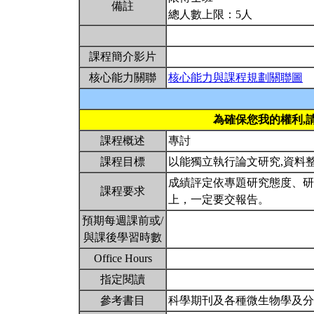
備註
總人數上限：5人
課程簡介影片
核心能力關聯
核心能力與課程規劃關聯圖
為確保您我的權利,
課程概述
專討
課程目標
以能獨立執行論文研究,資料
成績評定依專題研究態度、研
課程要求
上，一定要交報告。
預期每週課前或/
與課後學習時數
Office Hours
指定閱讀
參考書目
科學期刊及各種微生物學及