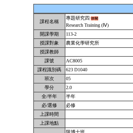
專題研究四
課程名稱
Research Training (Ⅳ)
開課學期
113-2
授課對象
農業化學研究所
授課教師
課號
AC8005
課程識別碼
623 D1040
班次
05
學分
2.0
全/半年
半年
必/選修
必修
上課時間
上課地點
限博士班