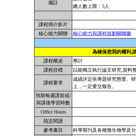
備註
總人數上限：5人
課程簡介影片
核心能力關聯
核心能力與課程規劃關聯圖
為確保您我的權利,
課程概述
專討
課程目標
以能獨立執行論文研究,資料
成績評定依專題研究態度、研
課程要求
上，一定要交報告。
預期每週課前或/
與課後學習時數
Office Hours
指定閱讀
參考書目
科學期刊及各種微生物學及