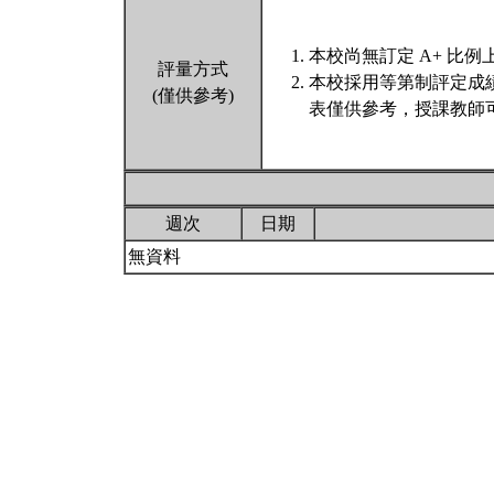
本校尚無訂定 A+ 比例
評量方式
本校採用等第制評定成
(僅供參考)
表僅供參考，授課教師
週次
日期
無資料