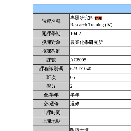
專題研究四
課程名稱
Research Training (Ⅳ)
開課學期
104-2
授課對象
農業化學研究所
授課教師
課號
AC8005
課程識別碼
623 D1040
班次
05
學分
2
全/半年
半年
必/選修
選修
上課時間
上課地點
限博士班