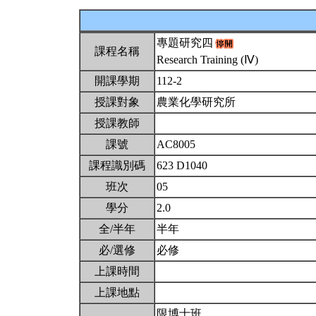
專題研究四
課程名稱
Research Training (Ⅳ)
開課學期
112-2
授課對象
農業化學研究所
授課教師
課號
AC8005
課程識別碼
623 D1040
班次
05
學分
2.0
全/半年
半年
必/選修
必修
上課時間
上課地點
限博士班