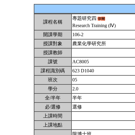
專題研究四
課程名稱
Research Training (Ⅳ)
開課學期
106-2
授課對象
農業化學研究所
授課教師
課號
AC8005
課程識別碼
623 D1040
班次
05
學分
2.0
全/半年
半年
必/選修
選修
上課時間
上課地點
限博士班