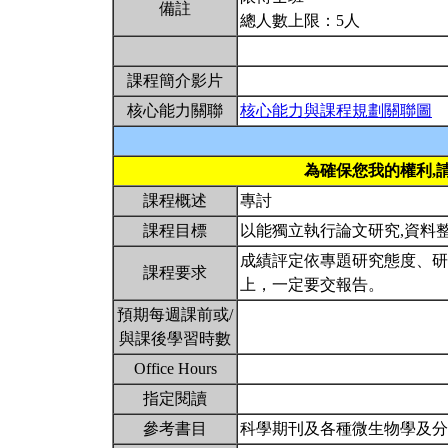
備註
總人數上限：5人
課程簡介影片
核心能力關聯
核心能力與課程規劃關聯圖
為確保您我的權利,
課程概述
專討
課程目標
以能獨立執行論文研究,資料
成績評定依專題研究態度、研
課程要求
上，一定要交報告。
預期每週課前或/
與課後學習時數
Office Hours
指定閱讀
參考書目
科學期刊及各種微生物學及