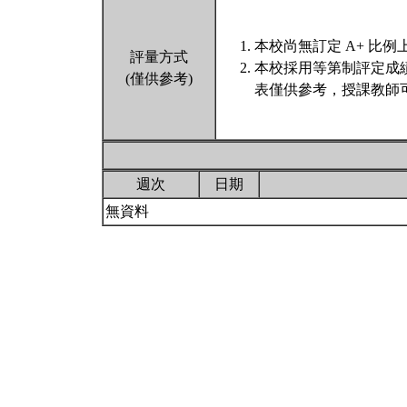
本校尚無訂定 A+ 比例
評量方式
本校採用等第制評定成
(僅供參考)
表僅供參考，授課教師
週次
日期
無資料