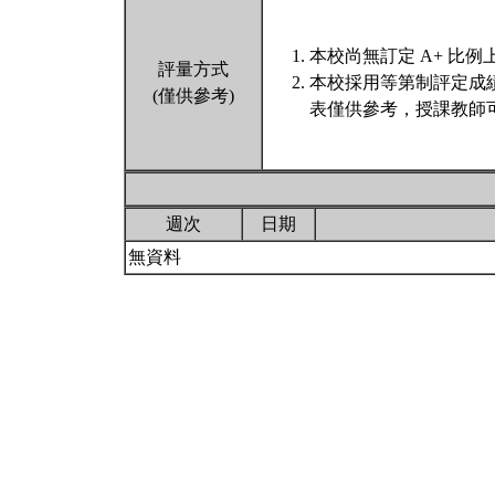
本校尚無訂定 A+ 比例
評量方式
本校採用等第制評定成
(僅供參考)
表僅供參考，授課教師
週次
日期
無資料