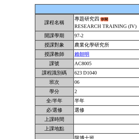
專題研究四
課程名稱
RESEARCH TRAINING (IV)
開課學期
97-2
授課對象
農業化學研究所
授課教師
賴朝明
課號
AC8005
課程識別碼
623 D1040
班次
06
學分
2
全/半年
半年
必/選修
選修
上課時間
上課地點
限博士班