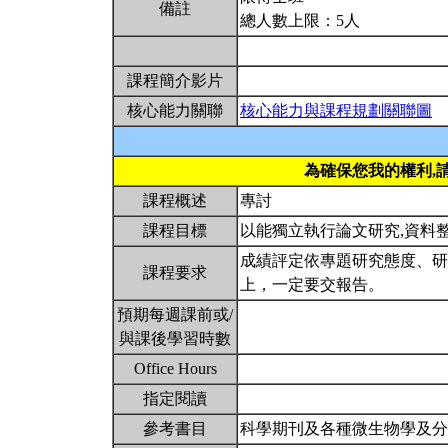
備註
總人數上限：5人
課程簡介影片
核心能力關聯
核心能力與課程規劃關聯圖
為確保您我的權利,
課程概述
專討
課程目標
以能獨立執行論文研究,資料
成績評定依專題研究態度、研
課程要求
上，一定要交報告。
預期每週課前或/
與課後學習時數
Office Hours
指定閱讀
參考書目
科學期刊及各種微生物學及