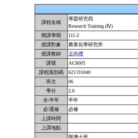
專題研究四
課程名稱
Research Training (Ⅳ)
開課學期
111-2
授課對象
農業化學研究所
授課教師
王尚禮
課號
AC8005
課程識別碼
623 D1040
班次
06
學分
2.0
全/半年
半年
必/選修
必修
上課時間
上課地點
限博士班