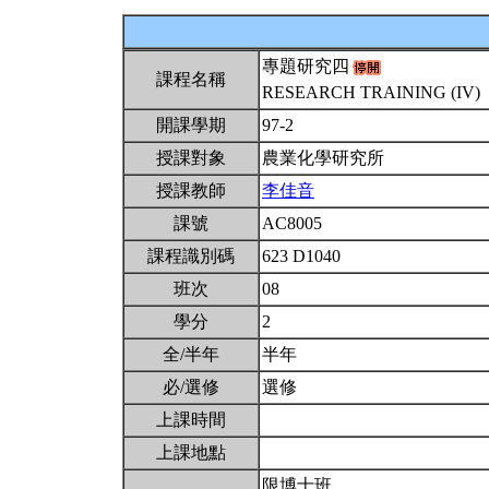
專題研究四
課程名稱
RESEARCH TRAINING (IV)
開課學期
97-2
授課對象
農業化學研究所
授課教師
李佳音
課號
AC8005
課程識別碼
623 D1040
班次
08
學分
2
全/半年
半年
必/選修
選修
上課時間
上課地點
限博士班