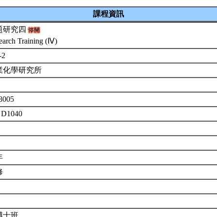
課程資訊
題研究四
earch Training (Ⅳ)
-2
業化學研究所
8005
 D1040
年
修
博士班