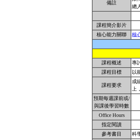
備註
總
課程簡介影片
核心能力關聯
核
課程概述
專
課程目標
以
成
課程要求
上
預期每週課前或/
與課後學習時數
Office Hours
指定閱讀
參考書目
科