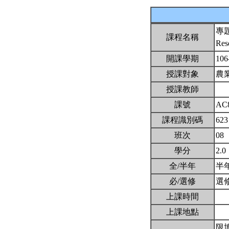
專
課程名稱
Res
開課學期
106
授課對象
農
授課教師
課號
AC
課程識別碼
623
班次
08
學分
2.0
全/半年
半
必/選修
選
上課時間
上課地點
限