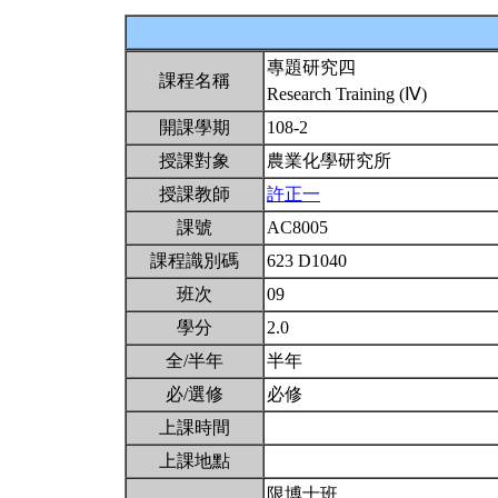
專題研究四
課程名稱
Research Training (Ⅳ)
開課學期
108-2
授課對象
農業化學研究所
授課教師
許正一
課號
AC8005
課程識別碼
623 D1040
班次
09
學分
2.0
全/半年
半年
必/選修
必修
上課時間
上課地點
限博士班