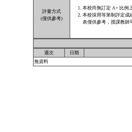
本校尚無訂定 A+ 比例
評量方式
本校採用等第制評定成
(僅供參考)
表僅供參考，授課教師
週次
日期
無資料