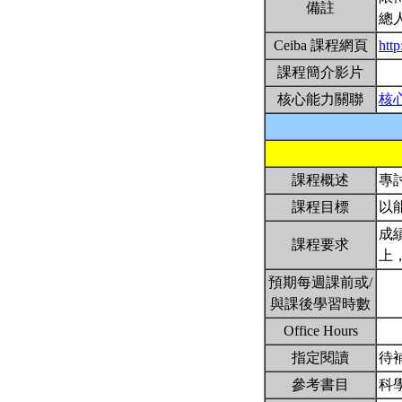
備註
總
Ceiba 課程網頁
htt
課程簡介影片
核心能力關聯
核
課程概述
專
課程目標
以
成
課程要求
上
預期每週課前或/
與課後學習時數
Office Hours
指定閱讀
待
參考書目
科