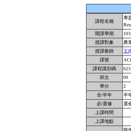
專
課程名稱
Res
開課學期
103
授課對象
農
授課教師
王
課號
AC
課程識別碼
623
班次
09
學分
2
全/半年
半
必/選修
選
上課時間
上課地點
限