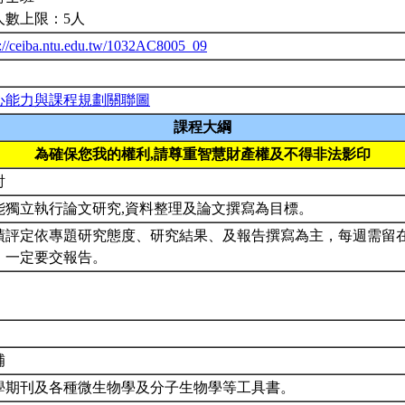
人數上限：5人
p://ceiba.ntu.edu.tw/1032AC8005_09
心能力與課程規劃關聯圖
課程大綱
為確保您我的權利,請尊重智慧財產權及不得非法影印
討
能獨立執行論文研究,資料整理及論文撰寫為目標。
績評定依專題研究態度、研究結果、及報告撰寫為主，每週需留在實
，一定要交報告。
補
學期刊及各種微生物學及分子生物學等工具書。