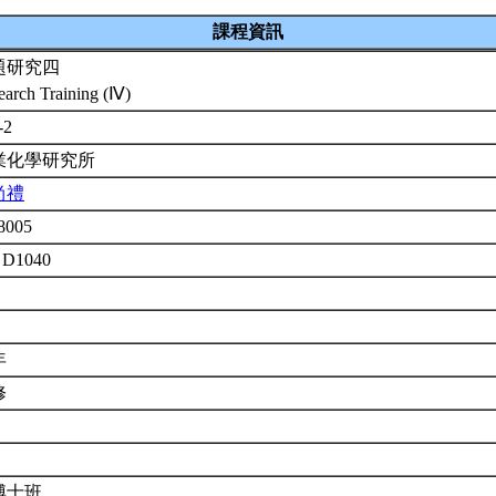
課程資訊
題研究四
earch Training (Ⅳ)
-2
業化學研究所
尚禮
8005
 D1040
年
修
博士班