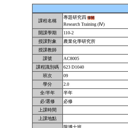
專題研究四
課程名稱
Research Training (Ⅳ)
開課學期
110-2
授課對象
農業化學研究所
授課教師
課號
AC8005
課程識別碼
623 D1040
班次
09
學分
2.0
全/半年
半年
必/選修
必修
上課時間
上課地點
限博士班