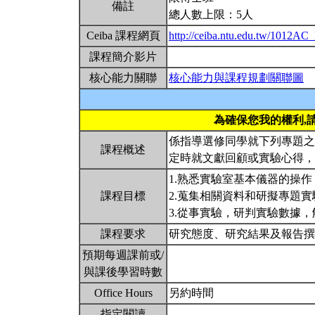
備註
總人數上限：5人
Ceiba 課程網頁
http://ceiba.ntu.edu.tw/1012AC
課程簡介影片
核心能力關聯
核心能力與課程規劃關聯圖
為確保您我的權利,
係指導選修同學就下列專題之
課程概述
定時就文獻回顧或實驗心得
1.熟悉實驗室基本儀器的操作
課程目標
2.蒐集相關資料和研擬專題實
3.從事實驗，研判實驗數據
課程要求
研究態度、研究結果及報告撰
預期每週課前或/
與課後學習時數
Office Hours
另約時間
指定閱讀