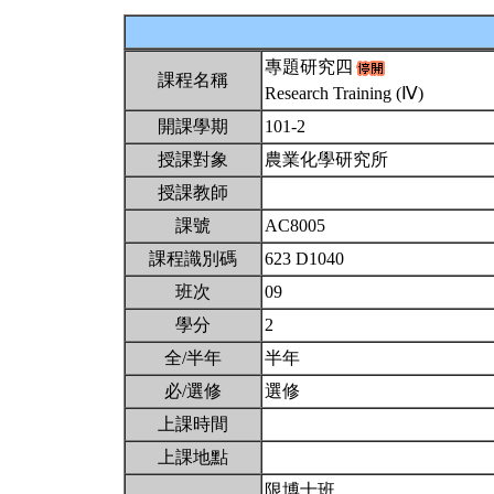
專題研究四
課程名稱
Research Training (Ⅳ)
開課學期
101-2
授課對象
農業化學研究所
授課教師
課號
AC8005
課程識別碼
623 D1040
班次
09
學分
2
全/半年
半年
必/選修
選修
上課時間
上課地點
限博士班