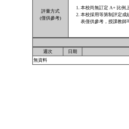
本校尚無訂定 A+ 比例
評量方式
本校採用等第制評定成
(僅供參考)
表僅供參考，授課教師
週次
日期
無資料