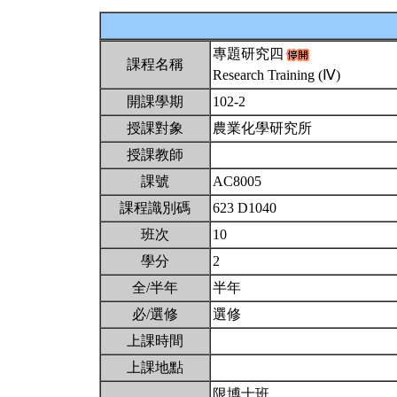
專題研究四
課程名稱
Research Training (Ⅳ)
開課學期
102-2
授課對象
農業化學研究所
授課教師
課號
AC8005
課程識別碼
623 D1040
班次
10
學分
2
全/半年
半年
必/選修
選修
上課時間
上課地點
限博士班