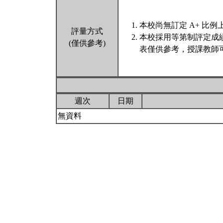
本校尚無訂定 A+ 比例
評量方式
本校採用等第制評定成
(僅供參考)
表僅供參考，授課教師
週次
日期
無資料