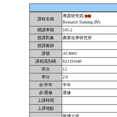
專題研究四
課程名稱
Research Training (Ⅳ)
開課學期
105-2
授課對象
農業化學研究所
授課教師
課號
AC8005
課程識別碼
623 D1040
班次
12
學分
2.0
全/半年
半年
必/選修
選修
上課時間
上課地點
限博士班