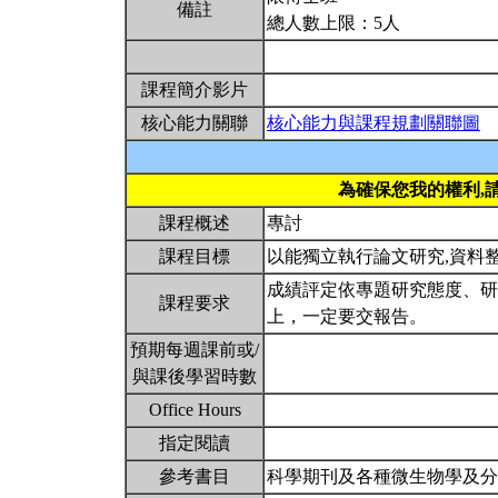
備註
總人數上限：5人
課程簡介影片
核心能力關聯
核心能力與課程規劃關聯圖
為確保您我的權利,
課程概述
專討
課程目標
以能獨立執行論文研究,資料
成績評定依專題研究態度、研
課程要求
上，一定要交報告。
預期每週課前或/
與課後學習時數
Office Hours
指定閱讀
參考書目
科學期刊及各種微生物學及