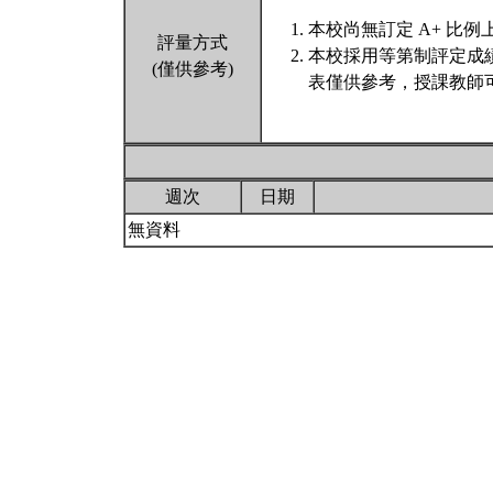
本校尚無訂定 A+ 比例
評量方式
本校採用等第制評定成
(僅供參考)
表僅供參考，授課教師
週次
日期
無資料