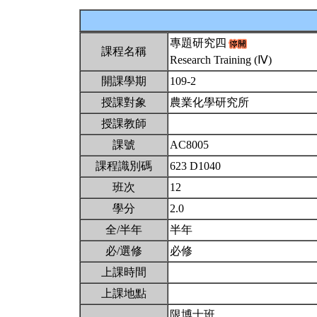
專題研究四
課程名稱
Research Training (Ⅳ)
開課學期
109-2
授課對象
農業化學研究所
授課教師
課號
AC8005
課程識別碼
623 D1040
班次
12
學分
2.0
全/半年
半年
必/選修
必修
上課時間
上課地點
限博士班