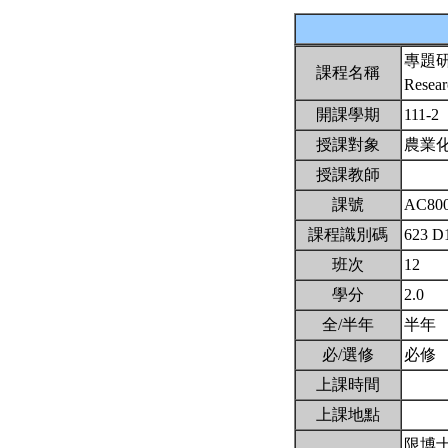
專題
課程名稱
Resear
開課學期
111-2
授課對象
農業
授課教師
課號
AC80
課程識別碼
623 D
班次
12
學分
2.0
全/半年
半年
必/選修
必修
上課時間
上課地點
限博