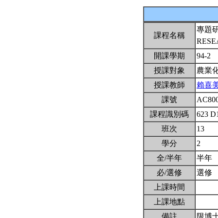
專題
課程名稱
RESE
開課學期
94-2
授課對象
農業
授課教師
賴喜
課號
AC80
課程識別碼
623 D
班次
13
學分
2
全/半年
半年
必/選修
選修
上課時間
上課地點
備註
限博