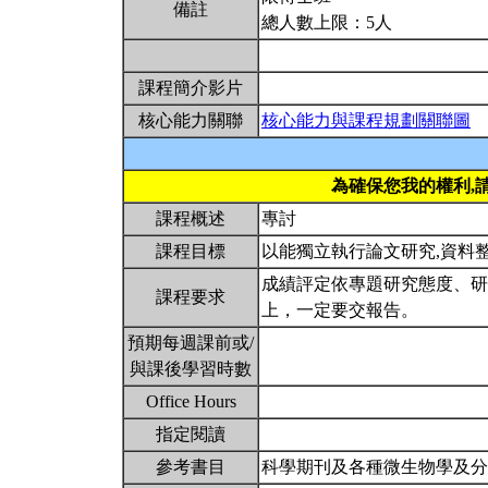
備註
總人數上限：5人
課程簡介影片
核心能力關聯
核心能力與課程規劃關聯圖
為確保您我的權利,
課程概述
專討
課程目標
以能獨立執行論文研究,資料
成績評定依專題研究態度、研
課程要求
上，一定要交報告。
預期每週課前或/
與課後學習時數
Office Hours
指定閱讀
參考書目
科學期刊及各種微生物學及