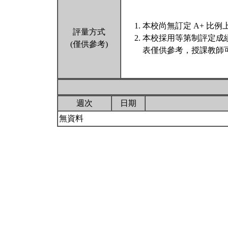
本校尚無訂定 A+ 比例
評量方式
本校採用等第制評定成
(僅供參考)
表僅供參考，授課教師
週次
日期
無資料