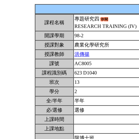
專題研究四
課程名稱
RESEARCH TRAINING (IV)
開課學期
98-2
授課對象
農業化學研究所
授課教師
洪傳揚
課號
AC8005
課程識別碼
623 D1040
班次
13
學分
2
全/半年
半年
必/選修
選修
上課時間
上課地點
限博士班