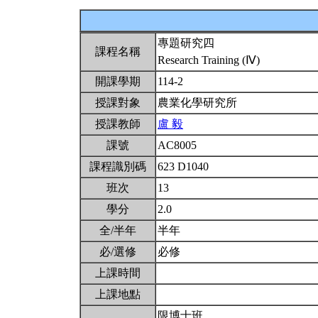
專題研究四
課程名稱
Research Training (Ⅳ)
開課學期
114-2
授課對象
農業化學研究所
授課教師
盧 毅
課號
AC8005
課程識別碼
623 D1040
班次
13
學分
2.0
全/半年
半年
必/選修
必修
上課時間
上課地點
限博士班