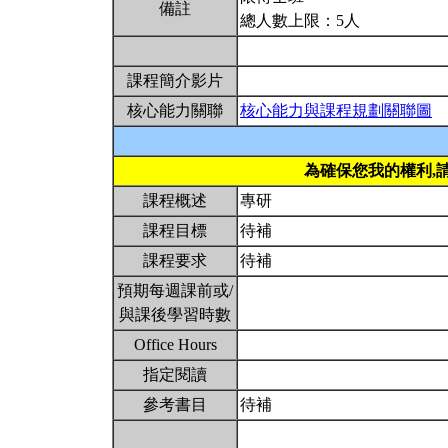
備註
總人數上限：5人
課程簡介影片
核心能力關聯
核心能力與課程規劃關聯圖
為確保您我的權利,
課程概述
專研
課程目標
待補
課程要求
待補
預期每週課前或/
與課後學習時數
Office Hours
指定閱讀
參考書目
待補