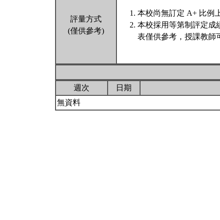
本校尚無訂定 A+ 比例
評量方式
本校採用等第制評定成
(僅供參考)
表僅供參考，授課教師
週次
日期
無資料