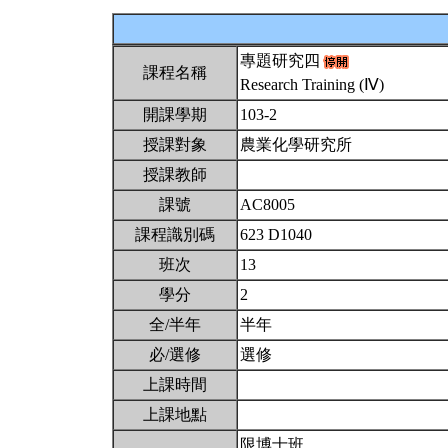
專題研究四
課程名稱
Research Training (Ⅳ)
開課學期
103-2
授課對象
農業化學研究所
授課教師
課號
AC8005
課程識別碼
623 D1040
班次
13
學分
2
全/半年
半年
必/選修
選修
上課時間
上課地點
限博士班