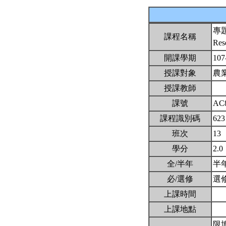
專
課程名稱
Res
開課學期
107
授課對象
農
授課教師
課號
AC
課程識別碼
623
班次
13
學分
2.0
全/半年
半
必/選修
選
上課時間
上課地點
限