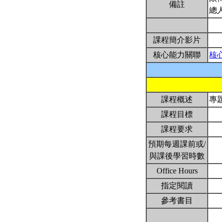
備註
總
課程簡介影片
核心能力關聯
核
課程概述
專
課程目標
課程要求
預期每週課前或/
與課後學習時數
Office Hours
指定閱讀
參考書目