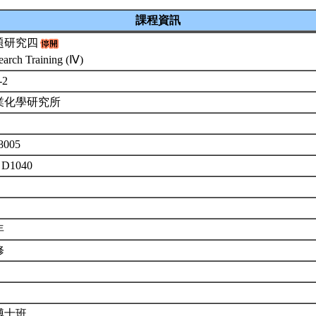
課程資訊
題研究四
earch Training (Ⅳ)
-2
業化學研究所
8005
 D1040
年
修
博士班