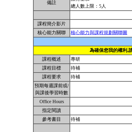
備註
總人數上限：5人
課程簡介影片
核心能力關聯
核心能力與課程規劃關聯圖
為確保您我的權利,
課程概述
專研
課程目標
待補
課程要求
待補
預期每週課前或/
與課後學習時數
Office Hours
指定閱讀
參考書目
待補