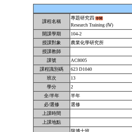
專題研究四
課程名稱
Research Training (Ⅳ)
開課學期
104-2
授課對象
農業化學研究所
授課教師
課號
AC8005
課程識別碼
623 D1040
班次
13
學分
2
全/半年
半年
必/選修
選修
上課時間
上課地點
限博士班