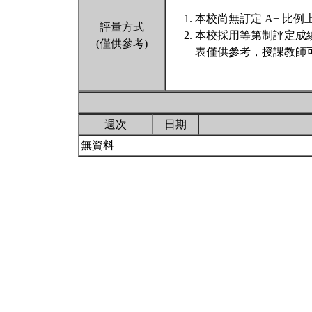
本校尚無訂定 A+ 比例
評量方式
本校採用等第制評定成
(僅供參考)
表僅供參考，授課教師
週次
日期
無資料