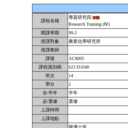
專題研究四
課程名稱
Research Training (Ⅳ)
開課學期
99-2
授課對象
農業化學研究所
授課教師
課號
AC8005
課程識別碼
623 D1040
班次
14
學分
2
全/半年
半年
必/選修
選修
上課時間
上課地點
限博士班