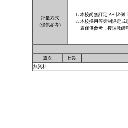
本校尚無訂定 A+ 比例
評量方式
本校採用等第制評定成
(僅供參考)
表僅供參考，授課教師
週次
日期
無資料