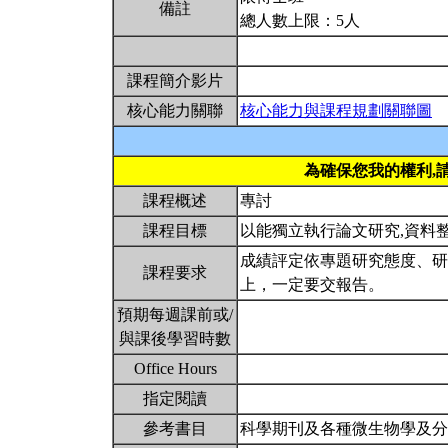
備註
總人數上限：5人
課程簡介影片
核心能力關聯
核心能力與課程規劃關聯圖
為確保您我的權利,
課程概述
專討
課程目標
以能獨立執行論文研究,資料
成績評定依專題研究態度、研
課程要求
上，一定要交報告。
預期每週課前或/
與課後學習時數
Office Hours
指定閱讀
參考書目
科學期刊及各種微生物學及