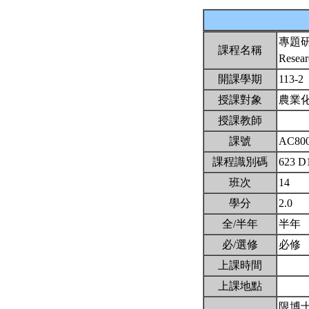
專題
課程名稱
Resear
開課學期
113-2
授課對象
農業
授課教師
課號
AC80
課程識別碼
623 D
班次
14
學分
2.0
全/半年
半年
必/選修
必修
上課時間
上課地點
限博