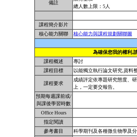
備註
總人數上限：5人
課程簡介影片
核心能力關聯
核心能力與課程規劃關聯圖
為確保您我的權利,
課程概述
專討
課程目標
以能獨立執行論文研究,資料
成績評定依專題研究態度、研
課程要求
上，一定要交報告。
預期每週課前或/
與課後學習時數
Office Hours
指定閱讀
參考書目
科學期刊及各種微生物學及