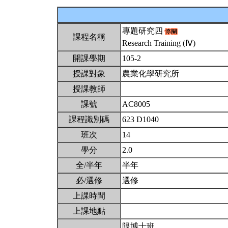
專題研究四
課程名稱
Research Training (Ⅳ)
開課學期
105-2
授課對象
農業化學研究所
授課教師
課號
AC8005
課程識別碼
623 D1040
班次
14
學分
2.0
全/半年
半年
必/選修
選修
上課時間
上課地點
限博士班