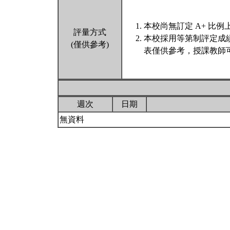
本校尚無訂定 A+ 比例
評量方式
本校採用等第制評定成
(僅供參考)
表僅供參考，授課教師
週次
日期
無資料