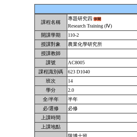
專題研究四
課程名稱
Research Training (Ⅳ)
開課學期
110-2
授課對象
農業化學研究所
授課教師
課號
AC8005
課程識別碼
623 D1040
班次
14
學分
2.0
全/半年
半年
必/選修
必修
上課時間
上課地點
限博士班