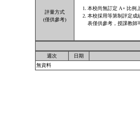
本校尚無訂定 A+ 比例
評量方式
本校採用等第制評定成
(僅供參考)
表僅供參考，授課教師
週次
日期
無資料