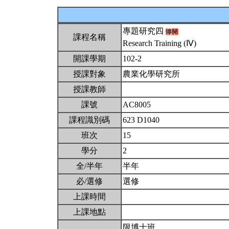
專題研究四
課程名稱
Research Training (Ⅳ)
開課學期
102-2
授課對象
農業化學研究所
授課教師
課號
AC8005
課程識別碼
623 D1040
班次
15
學分
2
全/半年
半年
必/選修
選修
上課時間
上課地點
限博士班