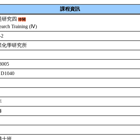
課程資訊
題研究四
earch Training (Ⅳ)
-2
業化學研究所
8005
 D1040
年
修
博士班