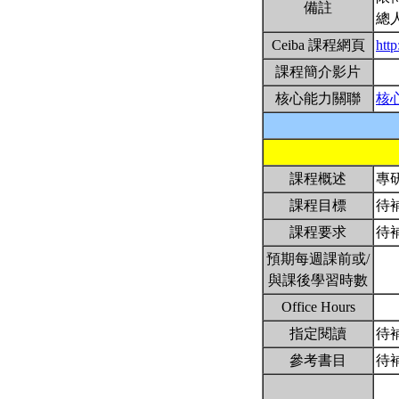
備註
總
Ceiba 課程網頁
htt
課程簡介影片
核心能力關聯
核
課程概述
專
課程目標
待
課程要求
待
預期每週課前或/
與課後學習時數
Office Hours
指定閱讀
待
參考書目
待