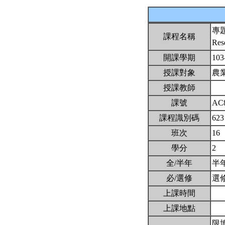
專
課程名稱
Res
開課學期
103
授課對象
農
授課教師
課號
AC
課程識別碼
623
班次
16
學分
2
全/半年
半
必/選修
選
上課時間
上課地點
限