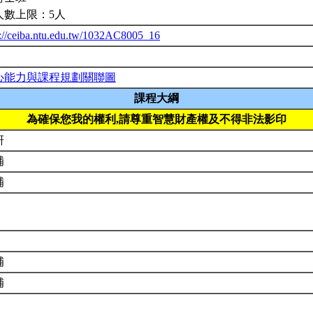
人數上限：5人
p://ceiba.ntu.edu.tw/1032AC8005_16
心能力與課程規劃關聯圖
課程大綱
為確保您我的權利,請尊重智慧財產權及不得非法影印
研
補
補
補
補